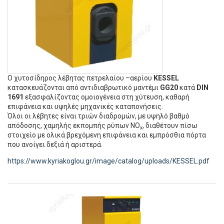
Ο χυτοσίδηρος λέβητας πετρελαίου –αερίου
KESSEL
κατασκευάζονται από αντιδιαβρωτικό μαντέμι
GG20
κατά
DIN
1691
εξασφαλίζοντας ομοιογένεια στη χύτευση, καθαρή
επιφάνεια και υψηλές μηχανικές καταπονήσεις.
Όλοι οι λέβητες είναι τριών διαδρομών, με υψηλό βαθμό
απόδοσης, χαμηλής εκπομπής ρύπων NO
, διαθέτουν πίσω
x
στοιχείο με ολικά βρεχόμενη επιφάνεια και εμπρόσθια πόρτα
που ανοίγει δεξιά ή αριστερά.
https://www.kyriakoglou.gr/image/catalog/uploads/KESSEL.pdf