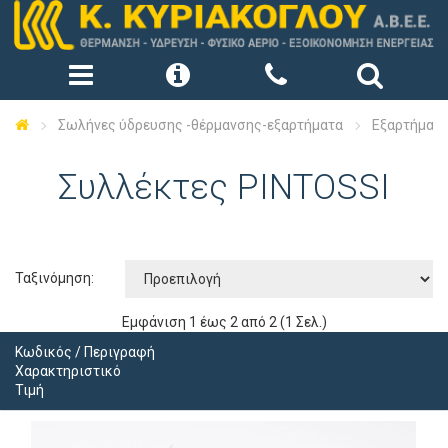
Σωλήνες ύδρευσης -θέρμανσης-εξαρτήματα
Εξαρτήματ
Συλλέκτες PINTOSSI
Ταξινόμηση:
Εμφάνιση 1 έως 2 από 2 (1 Σελ.)
Κωδικός / Περιγραφή
Χαρακτηριστικό
Τιμή