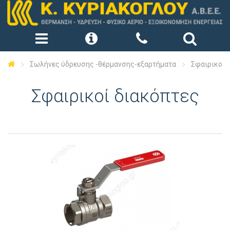
Σωλήνες ύδρευσης -θέρμανσης-εξαρτήματα
Σφαιρικοί 
Σφαιρικοί διακόπτες