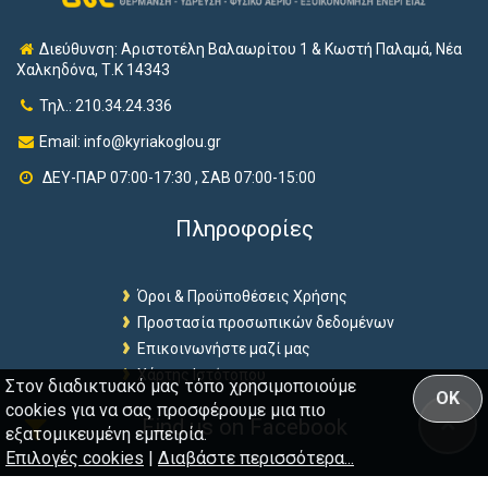
Διεύθυνση: Αριστοτέλη Βαλαωρίτου 1 & Κωστή Παλαμά, Νέα
Χαλκηδόνα, Τ.Κ 14343
Τηλ.: 210.34.24.336
Email:
info@kyriakoglou.gr
ΔΕΥ-ΠΑΡ 07:00-17:30 , ΣΑΒ 07:00-15:00
Πληροφορίες
Όροι & Προϋποθέσεις Χρήσης
Προστασία προσωπικών δεδομένων
Επικοινωνήστε μαζί μας
Χάρτης Ιστότοπου
Στον διαδικτυακό μας τόπο χρησιμοποιούμε
OK
cookies για να σας προσφέρουμε μια πιο
Find us on Facebook
εξατομικευμένη εμπειρία.
Επιλογές cookies
|
Διαβάστε περισσότερα...