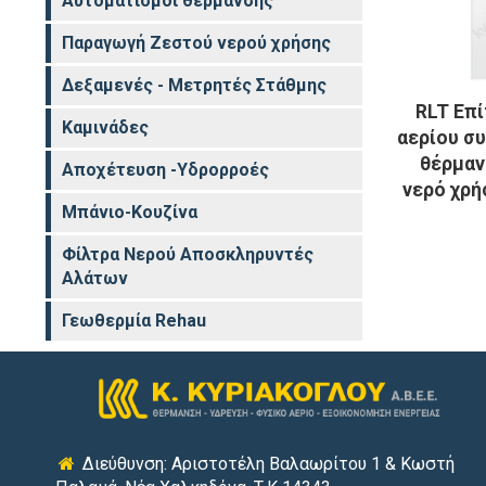
Αυτοματισμοί θέρμανσης
Παραγωγή Ζεστού νερού χρήσης
Δεξαμενές - Μετρητές Στάθμης
RLT Επί
Καμινάδες
αερίου σ
θέρμαν
Αποχέτευση -Υδρορροές
νερό χρή
Μπάνιο-Κουζίνα
Φίλτρα Νερού Αποσκληρυντές
Αλάτων
Γεωθερμία Rehau
Διεύθυνση: Αριστοτέλη Βαλαωρίτου 1 & Κωστή