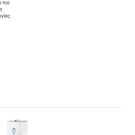
ι πιο
η
γίες.