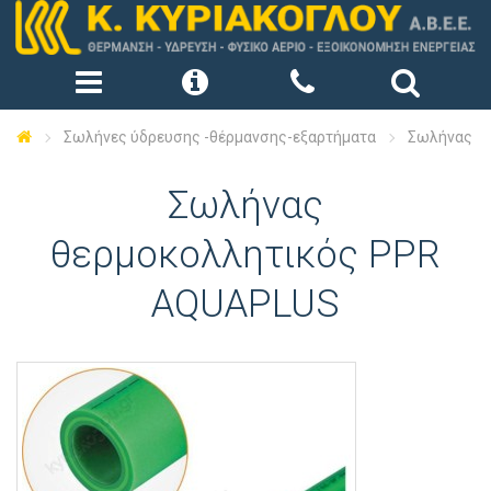
Σωλήνες ύδρευσης -θέρμανσης-εξαρτήματα
Σωλήνας θ
Σωλήνας
θερμοκολλητικός PPR
AQUAPLUS