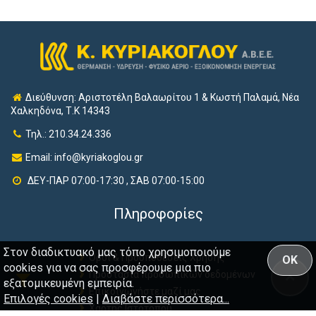
Διεύθυνση: Αριστοτέλη Βαλαωρίτου 1 & Κωστή Παλαμά, Νέα
Χαλκηδόνα, Τ.Κ 14343
Τηλ.: 210.34.24.336
Email:
info@kyriakoglou.gr
ΔΕΥ-ΠΑΡ 07:00-17:30 , ΣΑΒ 07:00-15:00
Πληροφορίες
Στον διαδικτυακό μας τόπο χρησιμοποιούμε
Όροι & Προϋποθέσεις Χρήσης
OK
cookies για να σας προσφέρουμε μια πιο
Προστασία προσωπικών δεδομένων
εξατομικευμένη εμπειρία.
Επικοινωνήστε μαζί μας
Επιλογές cookies
|
Διαβάστε περισσότερα...
Χάρτης Ιστότοπου