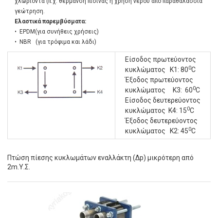
χλωριόντα (π.χ. θέρμανση πισίνας ή χρήση νερού από παραθαλάσσια
γεώτρηση.
Ελαστικά παρεμβύσματα:
•
EPDM
(για συνήθεις χρήσεις)
•
NBR
(για τρόφιμα και λάδι)
Είσοδος πρωτεύοντος
0
κυκλώματος Κ1: 80
C
Έξοδος πρωτεύοντος
0
κυκλώματος Κ3: 60
C
Είσοδος δευτερεύοντος
0
κυκλώματος Κ4: 15
C
Έξοδος δευτερεύοντος
0
κυκλώματος Κ2: 45
C
Πτώση πίεσης κυκλωμάτων εναλλάκτη (Δp) μικρότερη από
2m.Υ.Σ.