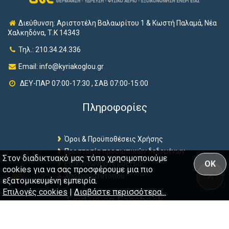
Διεύθυνση: Αριστοτέλη Βαλαωρίτου 1 & Κωστή Παλαμά, Νέα
Χαλκηδόνα, Τ.Κ 14343
Τηλ.: 210.34.24.336
Email:
info@kyriakoglou.gr
ΔΕΥ-ΠΑΡ 07:00-17:30 , ΣΑΒ 07:00-15:00
Πληροφορίες
Όροι & Προϋποθέσεις Χρήσης
Προστασία προσωπικών δεδομένων
Στον διαδικτυακό μας τόπο χρησιμοποιούμε
OK
Επικοινωνήστε μαζί μας
cookies για να σας προσφέρουμε μια πιο
Χάρτης Ιστότοπου
εξατομικευμένη εμπειρία.
Επιλογές cookies
|
Διαβάστε περισσότερα...
Find us on Facebook