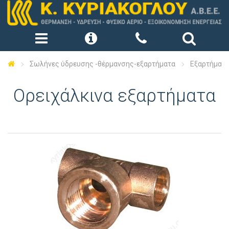
Σωλήνες ύδρευσης -θέρμανσης-εξαρτήματα
Εξαρτήματ
Ορειχάλκινα εξαρτήματα