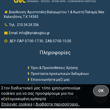
Διεύθυνση: Αριστοτέλη Βαλαωρίτου 1 & Κωστή Παλαμά, Νέα
Χαλκηδόνα, Τ.Κ 14343
Τηλ.: 210.34.24.336
Email:
info@kyriakoglou.gr
ΔΕΥ-ΠΑΡ 07:00-17:30 , ΣΑΒ 07:00-15:00
Πληροφορίες
Όροι & Προϋποθέσεις Χρήσης
Προστασία προσωπικών δεδομένων
Επικοινωνήστε μαζί μας
Χάρτης Ιστότοπου
Στον διαδικτυακό μας τόπο χρησιμοποιούμε
OK
cookies για να σας προσφέρουμε μια πιο
Find us on Facebook
εξατομικευμένη εμπειρία.
Επιλογές cookies
|
Διαβάστε περισσότερα...